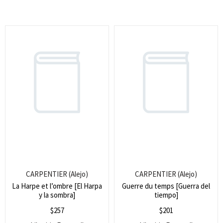
Search
for:
SEARCH
CARPENTIER (Alejo)
CARPENTIER (Alejo)
La Harpe et l’ombre [El Harpa
Guerre du temps [Guerra del
y la sombra]
tiempo]
$
257
$
201