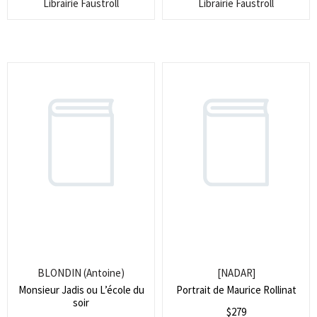
Librairie Faustroll
Librairie Faustroll
BLONDIN (Antoine)
[NADAR]
Monsieur Jadis ou L’école du
Portrait de Maurice Rollinat
soir
$
279