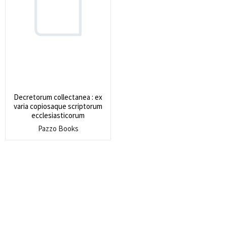
Search
for:
SEARCH
Decretorum collectanea : ex
varia copiosaque scriptorum
ecclesiasticorum
Pazzo Books